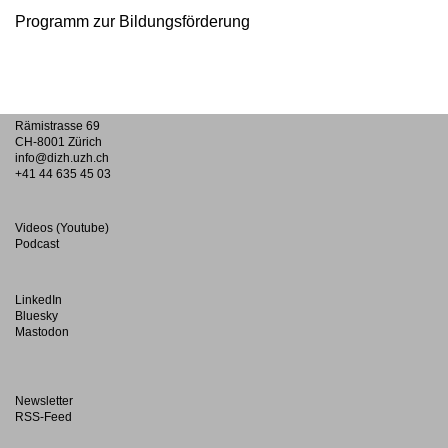
Programm zur Bildungsförderung
Rämistrasse 69
CH-8001 Zürich
info@dizh.uzh.ch
+41 44 635 45 03
Videos (Youtube)
Podcast
LinkedIn
Bluesky
Mastodon
Newsletter
RSS-Feed