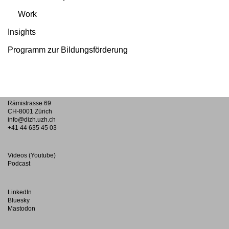
Work
Insights
Programm zur Bildungsförderung
Rämistrasse 69
CH-8001 Zürich
info@dizh.uzh.ch
+41 44 635 45 03
Videos (Youtube)
Podcast
LinkedIn
Bluesky
Mastodon