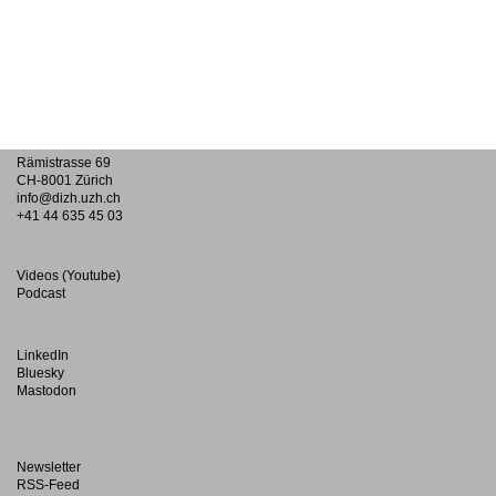
Rämistrasse 69
CH-8001 Zürich
info@dizh.uzh.ch
+41 44 635 45 03
Videos (Youtube)
Podcast
LinkedIn
Bluesky
Mastodon
Newsletter
RSS-Feed