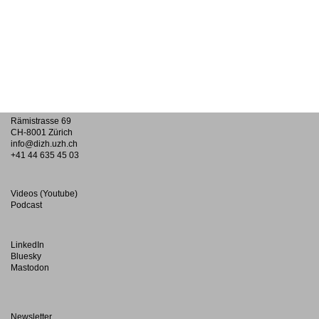
Rämistrasse 69
CH-8001 Zürich
info@dizh.uzh.ch
+41 44 635 45 03
Videos (Youtube)
Podcast
LinkedIn
Bluesky
Mastodon
Newsletter