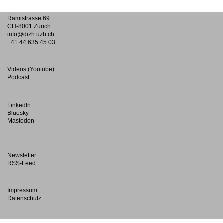
Rämistrasse 69
CH-8001 Zürich
info@dizh.uzh.ch
+41 44 635 45 03
Videos (Youtube)
Podcast
LinkedIn
Bluesky
Mastodon
Newsletter
RSS-Feed
Impressum
Datenschutz