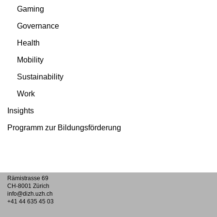
Gaming
Governance
Health
Mobility
Sustainability
Work
Insights
Programm zur Bildungsförderung
Rämistrasse 69
CH-8001 Zürich
info@dizh.uzh.ch
+41 44 635 45 03